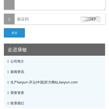
发送
走进康敏
公司简介
新闻资讯
生产kaiyun·开云(中国)官方网站,kaiyun.com
荣誉资质
联系我们