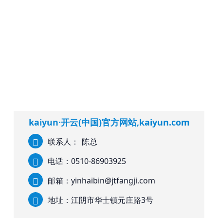
kaiyun·开云(中国)官方网站,kaiyun.com
联系人：
陈总
电话：
0510-86903925
邮箱：
yinhaibin@jtfangji.com
地址：
江阴市华士镇元庄路3号