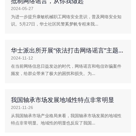
抵制网络谣言，从你我做起
2024-05-27
为进一步提升康敏机械职工网络安全意识，普及网络安全知
识。5月27日，华士社区民警奚梦帆专程来我...
华士派出所开展“依法打击网络谣言”主题活动
2024-11-12
在当前网络信息日益发达的时代，网络谣言和电信诈骗案件
频发，给群众带来了极大的困扰和损失。为...
我国轴承市场发展地域性特点非常明显
2021-11-26
从我国轴承市场产业格局来看，我国轴承市场发展的地域性
特点非常明显。地域性的明显也反应了我国...