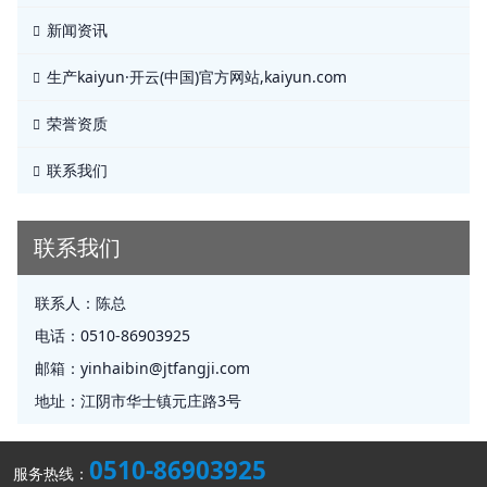
新闻资讯
生产kaiyun·开云(中国)官方网站,kaiyun.com
荣誉资质
联系我们
联系我们
联系人：
陈总
电话：
0510-86903925
邮箱：
yinhaibin@jtfangji.com
地址：
江阴市华士镇元庄路3号
0510-86903925
服务热线：