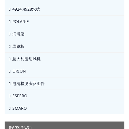
4924.4928水捻
POLAR-E
润滑脂
线路板
意大利游动风机
ORION
电清检测头及组件
ESPERO
SMARO
联系我们