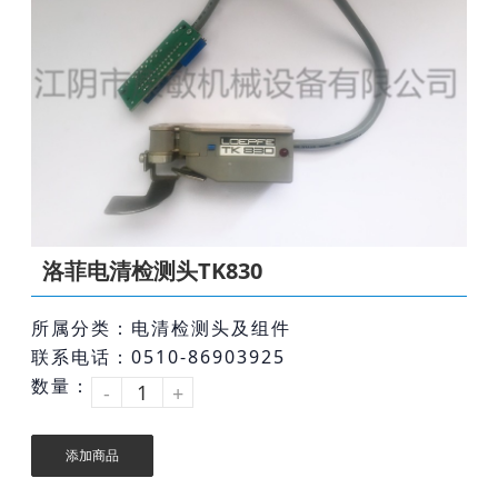
洛菲电清检测头TK830
所属分类：电清检测头及组件
联系电话：0510-86903925
数量：
-
+
添加商品