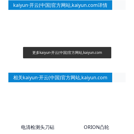
kaiyun·开云(中国)官方网站,kaiyun.com详情
更多kaiyun·开云(中国)官方网站,kaiyun.com
相关kaiyun·开云(中国)官方网站,kaiyun.com
电清检测头刀砧
ORION凸轮