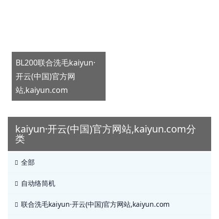
BL200联合洗毛kaiyun·
开云(中国)官方网
站,kaiyun.com
kaiyun·开云(中国)官方网站,kaiyun.com分
类
全部
自动络筒机
联合洗毛kaiyun·开云(中国)官方网站,kaiyun.com