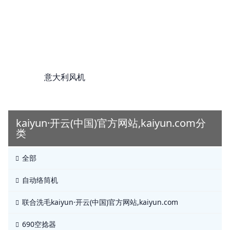
意大利风机
kaiyun·开云(中国)官方网站,kaiyun.com分
类
全部
自动络筒机
联合洗毛kaiyun·开云(中国)官方网站,kaiyun.com
690空捻器