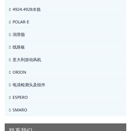
4924.4928水捻
POLAR-E
润滑脂
线路板
意大利游动风机
ORION
电清检测头及组件
ESPERO
SMARO
联系我们