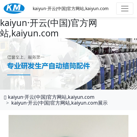
kaiyun·开云(中国)官方网站,kaiyun.com
kaiyun·开云(中国)官方网
站,kaiyun.com
kaiyun·开云(中国)官方网站,kaiyun.com
kaiyun·开云(中国)官方网站,kaiyun.com展示