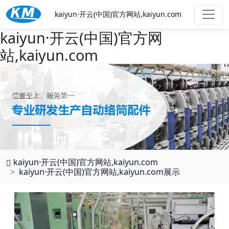
kaiyun·开云(中国)官方网站,kaiyun.com
kaiyun·开云(中国)官方网
站,kaiyun.com
kaiyun·开云(中国)官方网站,kaiyun.com
kaiyun·开云(中国)官方网站,kaiyun.com展示