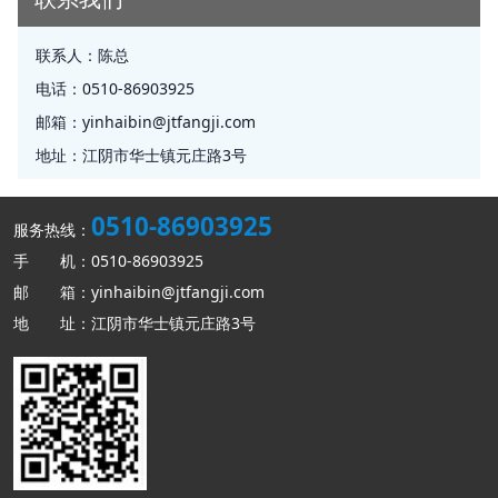
联系人：
陈总
电话：
0510-86903925
邮箱：
yinhaibin@jtfangji.com
地址：
江阴市华士镇元庄路3号
0510-86903925
服务热线：
手 机：0510-86903925
邮 箱：yinhaibin@jtfangji.com
地 址：江阴市华士镇元庄路3号