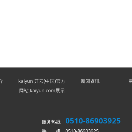
介
kaiyun·开云(中国)官方
新闻资讯
网站,kaiyun.com展示
0510-86903925
服务热线：
手 机：0510-86903925