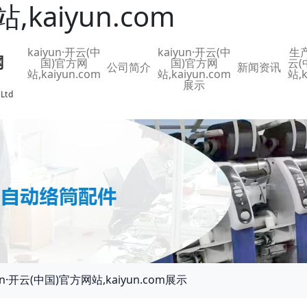
,kaiyun.com
kaiyun·开云(中
kaiyun·开云(中
生产
网
国)官方网
国)官方网
云(
公司简介
新闻资讯
站,kaiyun.com
站,kaiyun.com
站,k
展示
 Ltd
un·开云(中国)官方网站,kaiyun.com展示