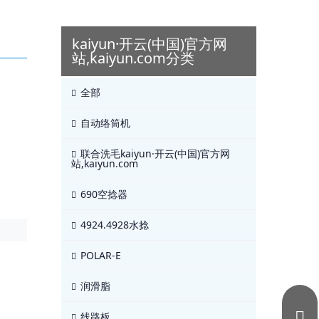
kaiyun·开云(中国)官方网
站,kaiyun.com分类
全部
自动络筒机
联合洗毛kaiyun·开云(中国)官方网
站,kaiyun.com
690空捻器
4924.4928水捻
POLAR-E
润滑脂
线路板