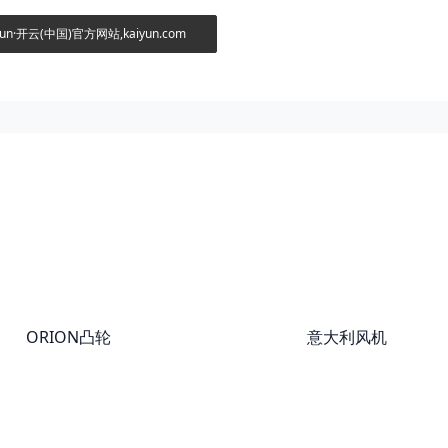
un·开云(中国)官方网站,kaiyun.com
ORION凸轮
意大利风机