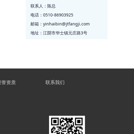
联系人：
陈总
电话：
0510-86903925
邮箱：
yinhaibin@jtfangji.com
地址：
江阴市华士镇元庄路3号
荣誉资质
联系我们