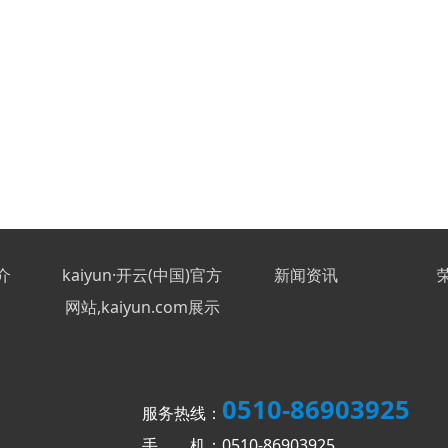
介
kaiyun·开云(中国)官方
新闻资讯
网站,kaiyun.com展示
0510-86903925
服务热线：
手 机：0510-86903925