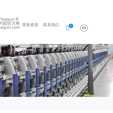
kaiyun·开
中国)官方网
荣誉资质
联系我们
0
aiyun.com
EN