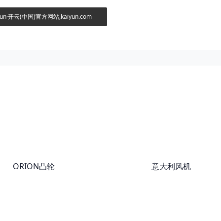
un·开云(中国)官方网站,kaiyun.com
ORION凸轮
意大利风机