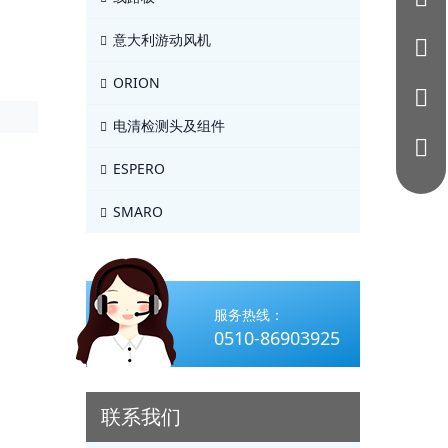
意大利游动风机
ORION
电清检测头及组件
ESPERO
SMARO
服务热线：
0510-86903925
联系我们