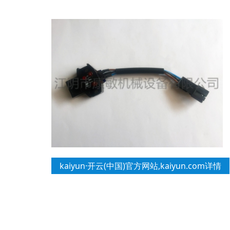
kaiyun·开云(中国)官方网站,kaiyun.com详情