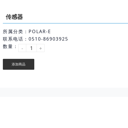
传感器
所属分类：POLAR-E
联系电话：0510-86903925
数量：
-
+
添加商品